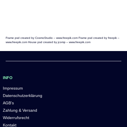
Frame psd created by CosmoStudio – www.freepik.com
Frame psd created by freepik –
www.freepik.com
House psd created by jcomp – www.freepik.com
INFO
Impressum
Datenschutzerklärung
AGB's
Zahlung & Versand
Widerrufsrecht
Kontakt