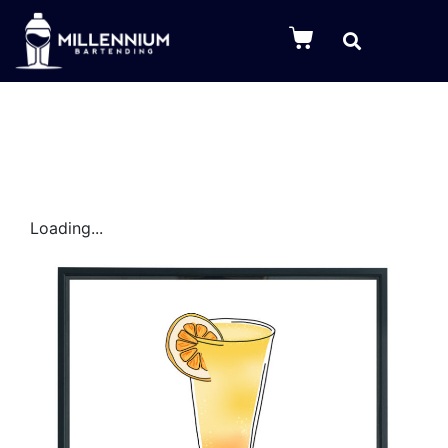
0
Loading...